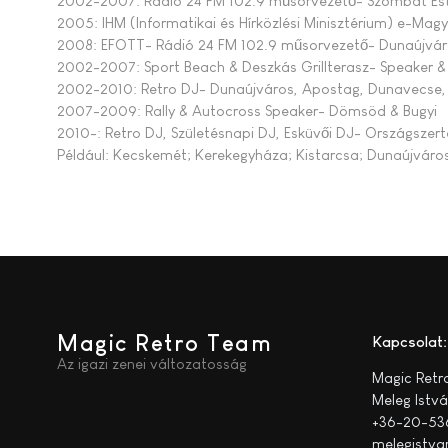
2002-2007: Rádió 24 FM 102.9 műsorvezető- Szombat Esti
2005: IHM (Informatikai és Hírközlési Minisztérium) e-Mag
2008: EFOTT- Rádió 24 FM 102.9 műsorvezető- Dunaújvá
2002-2007: Sport Beach & Deszkás Grillterasz- Speaker 
2002-2010: Retro DJ- Dunaújváros, Apostag, Dunavecse,
2007-2009: Rally & Autocross Speaker- Dömsöd & Bugyi
2010-: Retro DJ, Születésnapi DJ, Esküvői DJ- Országszert
Például: Kecskemét; Kerekegyháza; Kistarcsa; Dunaújváros
Magic Retro Team
Kapcsolat:
Az igazi zenei változatosság
Magic Ret
Meleg Istv
+36-20-53
melegistva