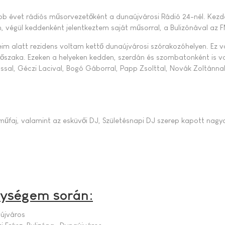
b évet rádiós műsorvezetőként a dunaújvárosi Rádió 24-nél. Kezd
 végül keddenként jelentkeztem saját műsorral, a Bulizónával az 
eim alatt rezidens voltam kettő dunaújvárosi szórakozóhelyen. Ez 
dőszaka. Ezeken a helyeken kedden, szerdán és szombatonként is v
sal, Géczi Lacival, Bogó Gáborral, Papp Zsolttal, Novák Zoltánnal
 műfaj, valamint az esküvői DJ, Születésnapi DJ szerep kapott nag
nységem során:
újváros