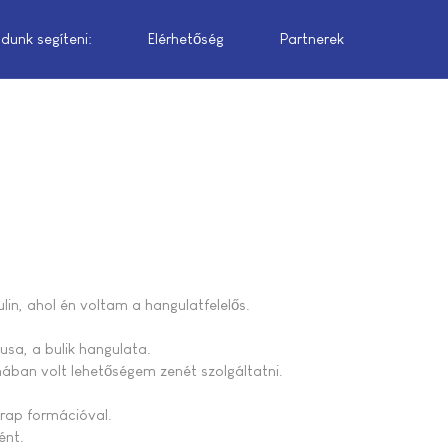
dunk segíteni:
Elérhetőség
Partnerek
ulin, ahol én voltam a hangulatfelelős.
lusa, a bulik hangulata.
mában volt lehetőségem zenét szolgáltatni.
 rap formációval.
ént.