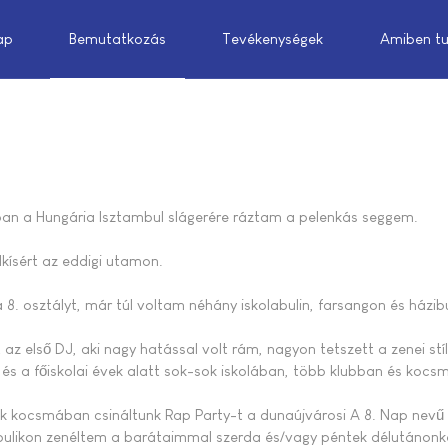
ap
Bemutatkozás
Tevékenységek
Amiben tu
an a Hungária Isztambul slágerére ráztam a pelenkás seggem.
lkísért az eddigi utamon.
a 8. osztályt, már túl voltam néhány iskolabulin, farsangon és házib
t az első DJ, aki nagy hatással volt rám, nagyon tetszett a zenei stí
 és a főiskolai évek alatt sok-sok iskolában, több klubban és kocs
ck kocsmában csináltunk Rap Party-t a dunaújvárosi A 8. Nap nevű
nibulikon zenéltem a barátaimmal szerda és/vagy péntek délutánonk