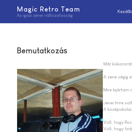
Magic Retro Team
Kezdől
Az igazi zenei változatosság
Bemutatkozás
Már kiskoromb
A zene végig e
Mire kijártam 
Jenei Imre vol
A középiskolai
Volt, hogy Ro
Volt, hogy ti