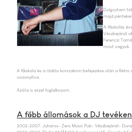
Dolgoztam töb
majd pénteken,
A főiskolás év
Vészbejárat i
Ferenczi Tamás
most vagyok.
A főiskola és a rádiós korszakom befejezése után a Retro
viszonyítva.
Azóta is ezzel foglalkozom.
A főbb állomások a DJ tevéke
2002-2007: Juharos- Zero Music Pub- Vészbejárat- Duna