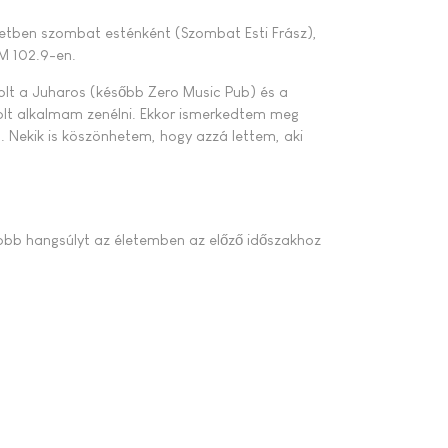
etben szombat esténként (Szombat Esti Frász),
FM 102.9-en.
volt a Juharos (később Zero Music Pub) és a
olt alkalmam zenélni. Ekkor ismerkedtem meg
. Nekik is köszönhetem, hogy azzá lettem, aki
yobb hangsúlyt az életemben az előző időszakhoz