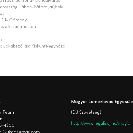
 Frász, Bulizóna- Dunaújváros
yarország Tábor- Sátoraljaújhely
ros
& DJ- Gárdony
 Szalkszentmárton
e
; Jakabszállás; Kiskunfélegyháza.
Magyar Lemezlovas Egyesüle
ro Team
(DJ Szövetség)
án
http://www.legalisdj.hu/magic
6-4300
n (kukac) gmail.com